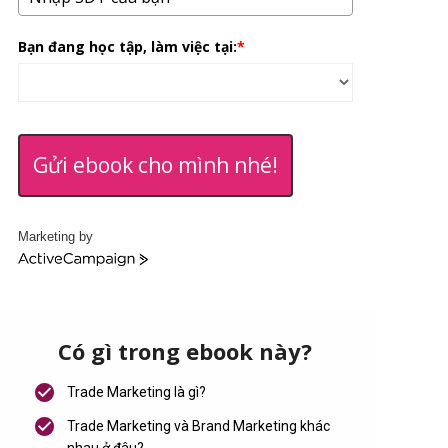
Bạn đang học tập, làm việc tại:
*
Gửi ebook cho mình nhé!
Marketing by
A
c
t
i
v
Có gì trong ebook này?
e
C
Trade Marketing là gì?
a
m
Trade Marketing và Brand Marketing khác
p