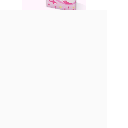
KHÁM PHÁ THƯ VIỆN EBOOK
Hà Nội: Tầng 3, 01/92 Láng Hạ, Quận Đống Đa, HN
Sài Gòn: Tầng 10, 09 Đinh Tiên Hoàng, phường ĐaKao,
Q1, HCM
Email: info@tomorrowmarketers.org
Hotline: 0377128893