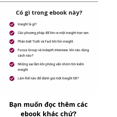
i
v
Có gì trong ebook này?
e
C
Insight là gì?
a
m
Các phương pháp để tìm ra một insight trọn vẹn.
p
a
Phân biệt Truth và Fact khi tìm insight.
i
Focus Group và Indepth Interview: khi nào dùng
g
cách nào?
n
Những sai lầm khi phỏng vấn nhóm tìm kiếm
insight
Làm thế nào để đánh giá một Insight tốt?
Bạn muốn đọc thêm các
ebook khác chứ?