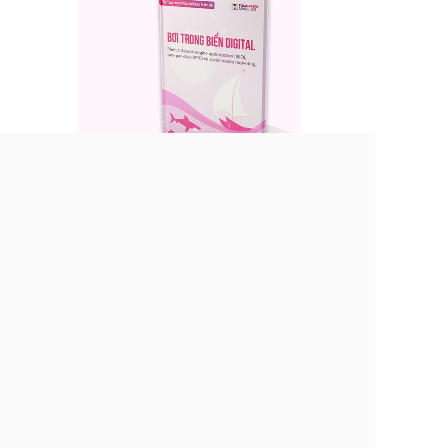
KHÁM PHÁ THƯ VIỆN EBOOK
Hà Nội: Tầng 3, 01/92 Láng Hạ, Quận Đống Đa, HN
Sài Gòn: Tầng 10, 09 Đinh Tiên Hoàng, phường ĐaKao,