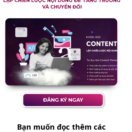
LẬP CHIẾN LƯỢC NỘI DUNG ĐỂ TĂNG TRƯỞNG
VÀ CHUYỂN ĐỔI
ĐĂNG KÝ NGAY
Bạn muốn đọc thêm các