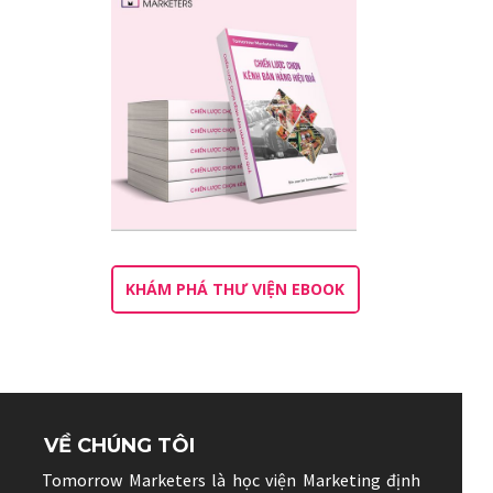
KHÁM PHÁ THƯ VIỆN EBOOK
VỀ CHÚNG TÔI
Tomorrow Marketers là học viện Marketing định